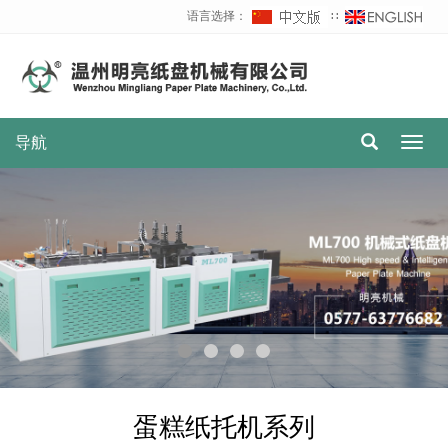
语言选择：
∷
导航
Toggl
navig
蛋糕纸托机系列